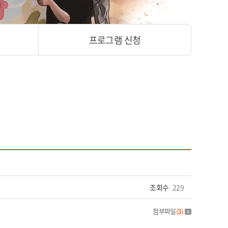
프로그램 신청
조회수
229
첨부파일
(
3
)