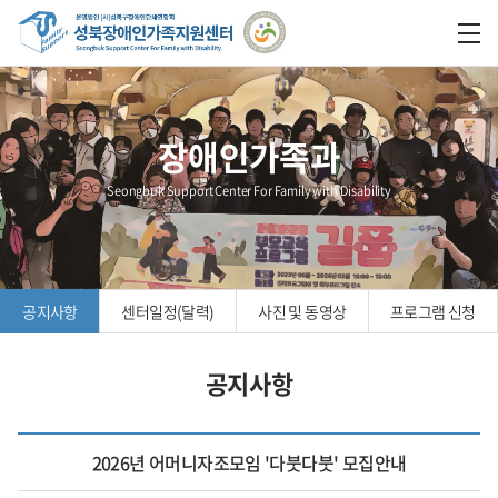
장애인가족과
Seongbuk Support Center For Family with Disability
공지사항
센터일정(달력)
사진 및 동영상
프로그램 신청
공지사항
2026년 어머니자조모임 '다붓다붓' 모집안내