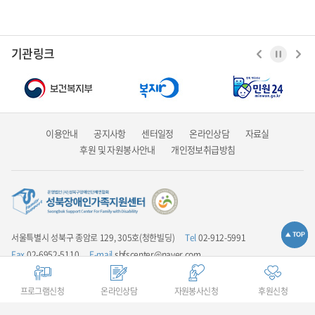
기관링크
이용안내
공지사항
센터일정
온라인상담
자료실
후원 및 자원봉사안내
개인정보취급방침
서울특별시 성북구 종암로 129, 305호(청한빌딩)
Tel
02-912-5991
Fax
02-6952-5110
E-mail
sbfscenter@naver.com
업무시간안내
평일 9:00 ~ 18:00 / 점심시간 12:00 ~ 13:00 / 주말 및 공휴일은
휴무입니다
프로그램신청
온라인상담
자원봉사신청
후원신청
COPYRIGHT(C) 성북장애인가족지원센터 ALL RIGHTS RESERVED.