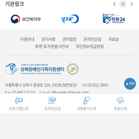
기관링크
이용안내
공지사항
센터일정
온라인상담
자료실
후원 및 자원봉사안내
개인정보취급방침
서울특별시 성북구 종암로 129, 305호(청한빌딩)
Tel
02-912-5991
Fax
02-6952-5110
E-mail
sbfscenter@naver.com
업무시간안내
평일 9:00 ~ 18:00 / 점심시간 12:00 ~ 13:00 / 주말 및 공휴일은
휴무입니다
프로그램신청
온라인상담
자원봉사신청
후원신청
COPYRIGHT(C) 성북장애인가족지원센터 ALL RIGHTS RESERVED.