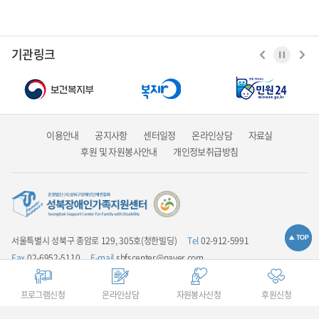
기관링크
이용안내
공지사항
센터일정
온라인상담
자료실
후원 및 자원봉사안내
개인정보취급방침
서울특별시 성북구 종암로 129, 305호(청한빌딩)
Tel
02-912-5991
Fax
02-6952-5110
E-mail
sbfscenter@naver.com
업무시간안내
평일 9:00 ~ 18:00 / 점심시간 12:00 ~ 13:00 / 주말 및 공휴일은
휴무입니다
프로그램신청
온라인상담
자원봉사신청
후원신청
COPYRIGHT(C) 성북장애인가족지원센터 ALL RIGHTS RESERVED.