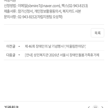
여행지원
신청방법 : 이메일(sbmire7@naver.com), 팩스(02-943-8153)
제출서류 : 참가신청서, 개인정보활용동의서, 복지카드 사본
문의사항 : 02-943-8152(자립지원팀 오성학)
목록
이전글
제 46회 장애인의 날 기념행사 \'어울림한마당\'
다음글
[안내] 성민복지관 2026년 서울시 장애인돌봄가족휴가제
기관링크