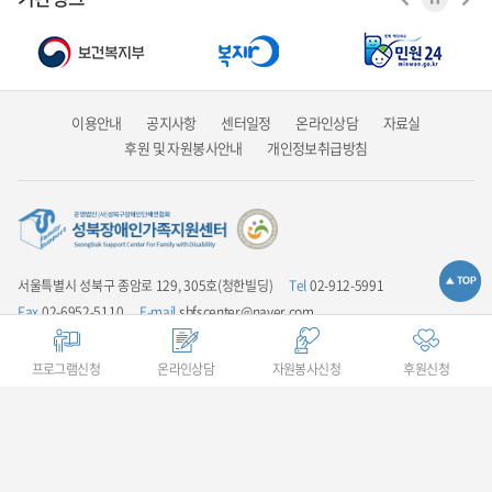
이용안내
공지사항
센터일정
온라인상담
자료실
후원 및 자원봉사안내
개인정보취급방침
서울특별시 성북구 종암로 129, 305호(청한빌딩)
Tel
02-912-5991
Fax
02-6952-5110
E-mail
sbfscenter@naver.com
업무시간안내
평일 9:00 ~ 18:00 / 점심시간 12:00 ~ 13:00 / 주말 및 공휴일은
휴무입니다
프로그램신청
온라인상담
자원봉사신청
후원신청
COPYRIGHT(C) 성북장애인가족지원센터 ALL RIGHTS RESERVED.