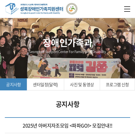
장애인가족과
Seongbuk Support Center For Family with Disability
공지사항
센터일정(달력)
사진 및 동영상
프로그램 신청
공지사항
2025년 아버지자조모임 <파파GO!> 모집안내!!