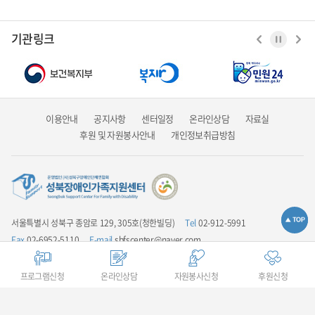
기관링크
이용안내
공지사항
센터일정
온라인상담
자료실
후원 및 자원봉사안내
개인정보취급방침
서울특별시 성북구 종암로 129, 305호(청한빌딩)
Tel
02-912-5991
Fax
02-6952-5110
E-mail
sbfscenter@naver.com
업무시간안내
평일 9:00 ~ 18:00 / 점심시간 12:00 ~ 13:00 / 주말 및 공휴일은
휴무입니다
프로그램신청
온라인상담
자원봉사신청
후원신청
COPYRIGHT(C) 성북장애인가족지원센터 ALL RIGHTS RESERVED.