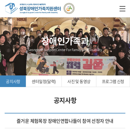
장애인가족과
Seongbuk Support Center For Family with Disability
공지사항
센터일정(달력)
사진 및 동영상
프로그램 신청
공지사항
즐거운 체험목장 장애인연합나들이 참여 선정자 안내