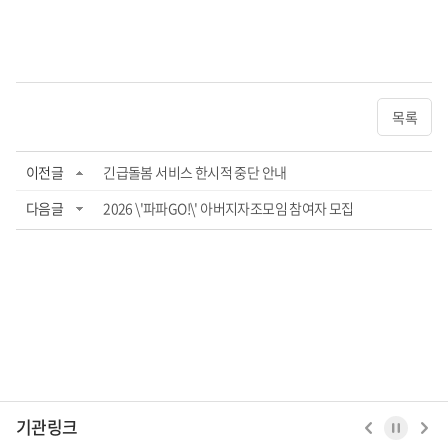
목록
이전글
긴급돌봄 서비스 한시적 중단 안내
다음글
2026 \'파파GO!\' 아버지자조모임 참여자 모집
기관링크