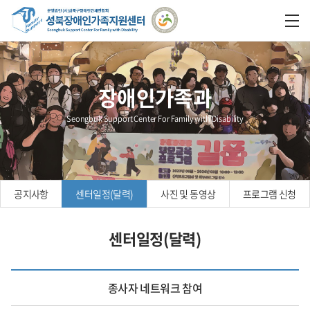
장애인가족과
Seongbuk Support Center For Family with Disability
공지사항
센터일정(달력)
사진 및 동영상
프로그램 신청
센터일정(달력)
종사자 네트워크 참여