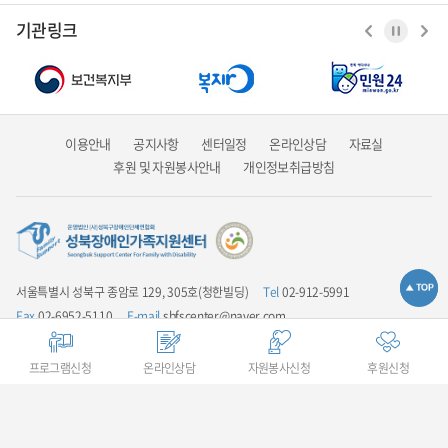
기관링크
이용안내
공지사항
센터일정
온라인상담
자료실
후원 및 자원봉사안내
개인정보취급방침
서울특별시 성북구 종암로 129, 305호(청한빌딩)
Tel
02-912-5991
Fax
02-6952-5110
E-mail
sbfscenter@naver.com
업무시간안내
평일 9:00 ~ 18:00 / 점심시간 12:00 ~ 13:00 / 주말 및 공휴일은
휴무입니다
프로그램신청
온라인상담
자원봉사신청
후원신청
COPYRIGHT(C) 성북장애인가족지원센터 ALL RIGHTS RESERVED.