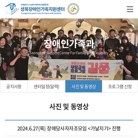
장애인가족과
Seongbuk Support Center For Family with Disability
공지사항
센터일정(달력)
사진 및 동영상
프로그램 신청
사진 및 동영상
2024.6.27(목) 장애당사자자조모임 <가날지기> 진행