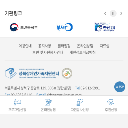
기관링크
이용안내
공지사항
센터일정
온라인상담
자료실
후원 및 자원봉사안내
개인정보취급방침
서울특별시 성북구 종암로 129, 305호(청한빌딩)
Tel
02-912-5991
Fax
02-6952-5110
E-mail
sbfscenter@naver.com
업무시간안내
평일 9:00 ~ 18:00 / 점심시간 12:00 ~ 13:00 / 주말 및 공휴일은
휴무입니다
프로그램신청
온라인상담
자원봉사신청
후원신청
COPYRIGHT(C) 성북장애인가족지원센터 ALL RIGHTS RESERVED.