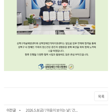
목록
이전글
2026.5.8(금) \'마음이 보이는 날\' 간...