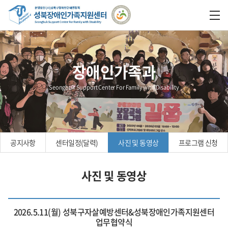
장애인가족과
Seongbuk Support Center For Family with Disability
공지사항
센터일정(달력)
사진 및 동영상
프로그램 신청
사진 및 동영상
2026.5.11(월) 성북구자살예방센터&성북장애인가족지원센터
업무협약식