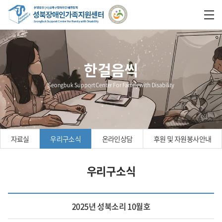
한걸음씩
Seongbuk Support Center For Family with Disability
자료실
우리구소식
온라인상담
후원 및 자원봉사안내
우리구소식
2025년 성북소리 10월호